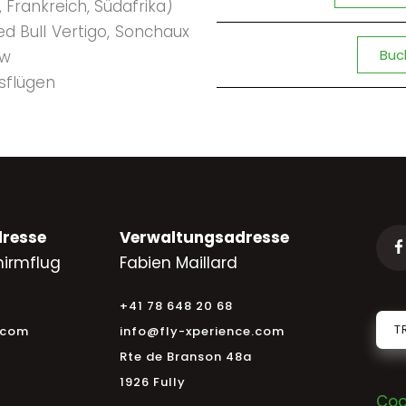
 Frankreich, Südafrika)
d Bull Vertigo, Sonchaux
Buch
ow
sflügen
resse
Verwaltungsadresse
irmflug
Fabien Maillard
+41 78 648 20 68
T
.com
info@fly-xperience.com
Rte de Branson 48a
1926 Fully
Coo