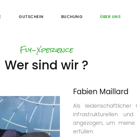
STARTSEITE
E
GUTSCHEIN
BUCHUNG
ÜBER UNS
PRODUKTE
GUTSCHEIN
Fly-Xperience
BUCHUNG
Wer sind wir ?
ÜBER UNS
KONTAKT
Fabien Maillard
Als leidenschaftliche
infrastrukturellen un
angezogen, um meine b
erfüllen.