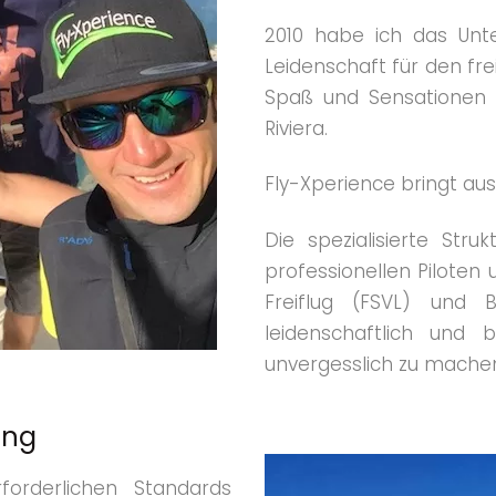
2010 habe ich das Unt
Leidenschaft für den freie
Spaß und Sensationen su
Riviera.
Fly-Xperience bringt aus
Die spezialisierte Stru
professionellen Piloten 
Freiflug (FSVL) und B
leidenschaftlich und 
unvergesslich zu machen
ung
forderlichen Standards