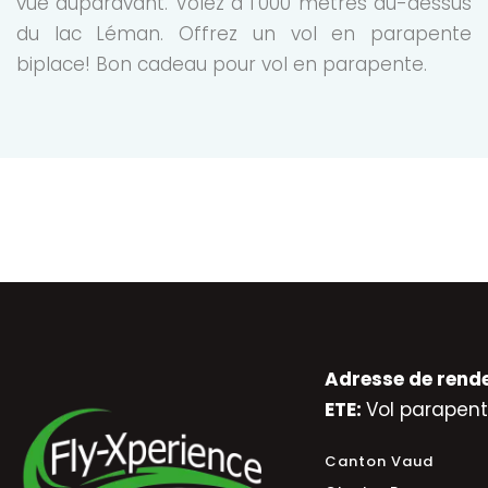
vue auparavant. Volez à 1’000 mètres au-dessus
du lac Léman. Offrez un vol en parapente
biplace! Bon cadeau pour vol en parapente.
Adresse de rend
ETE:
Vol parapent
Canton Vaud