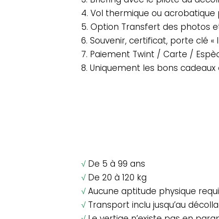
4. Vol thermique ou acrobatique 
5. Option Transfert des photos e
6. Souvenir, certificat, porte clé « I
7. Paiement Twint / Carte / Espè
8. Uniquement les bons cadeaux 
√
De 5 à 99 ans
√
De 20 à 120 kg
√
Aucune aptitude physique requ
√
Transport inclu jusqu’au décol
√
Le vertige n’existe pas en par