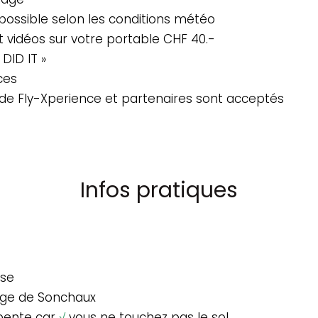
possible selon les conditions météo
t vidéos sur votre portable CHF 40.-
 DID IT »
ces
de Fly-Xperience et partenaires sont acceptés
Infos pratiques
ise
lage de Sonchaux
apente car
√
vous ne touchez pas le sol.